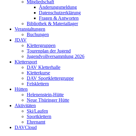
Mitgliedschaft
Änderungsmeldung
Datenschutzerklärung
Fragen & Antworten
Bibliothek & Materiallager
Veranstaltungen
Buchungen
JDAV
Klettergruppen
Tourenplan der Jugend
Jugendvollversammlung 2026
Klettersport
DAV Kletterhalle
Kletterkurse
DAV Sportklettergruppe
Felsklettern
Hütten
Helenenstein-Hütte
Neue Thüringer Hütte
Aktivitäten
Ski/Laufen
Sportklettern
Ehrenamt
DAVCloud