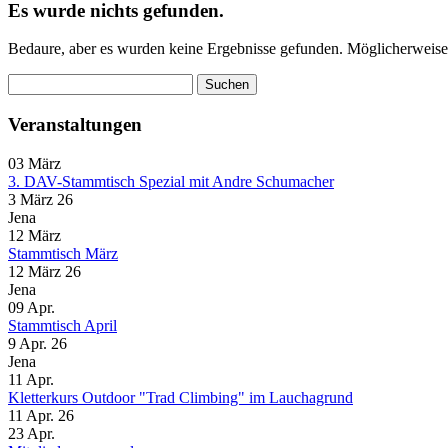
Es wurde nichts gefunden.
Bedaure, aber es wurden keine Ergebnisse gefunden. Möglicherweise h
Suche
nach:
Veranstaltungen
03
März
3. DAV-Stammtisch Spezial mit Andre Schumacher
3 März 26
Jena
12
März
Stammtisch März
12 März 26
Jena
09
Apr.
Stammtisch April
9 Apr. 26
Jena
11
Apr.
Kletterkurs Outdoor "Trad Climbing" im Lauchagrund
11 Apr. 26
23
Apr.