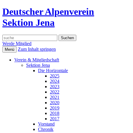
Deutscher Alpenverein
Sektion Jena
Suche
nach:
Werde Mitglied
Zum Inhalt springen
Menü
Verein & Mitgliedschaft
Sektion Jena
Die Horizontale
2025
2024
2023
2022
2021
2020
2019
2018
2017
Vorstand
Chronik