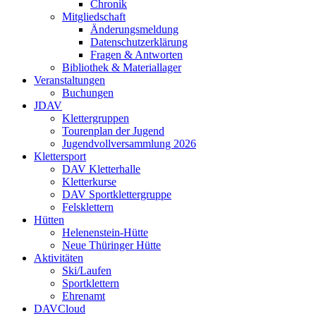
Chronik
Mitgliedschaft
Änderungsmeldung
Datenschutzerklärung
Fragen & Antworten
Bibliothek & Materiallager
Veranstaltungen
Buchungen
JDAV
Klettergruppen
Tourenplan der Jugend
Jugendvollversammlung 2026
Klettersport
DAV Kletterhalle
Kletterkurse
DAV Sportklettergruppe
Felsklettern
Hütten
Helenenstein-Hütte
Neue Thüringer Hütte
Aktivitäten
Ski/Laufen
Sportklettern
Ehrenamt
DAVCloud