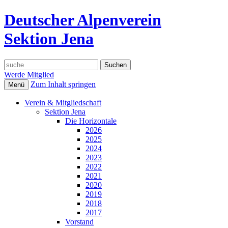
Deutscher Alpenverein
Sektion Jena
Suche
nach:
Werde Mitglied
Zum Inhalt springen
Menü
Verein & Mitgliedschaft
Sektion Jena
Die Horizontale
2026
2025
2024
2023
2022
2021
2020
2019
2018
2017
Vorstand