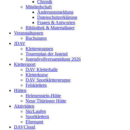
Chronik
Mitgliedschaft
Änderungsmeldung
Datenschutzerklärung
Fragen & Antworten
Bibliothek & Materiallager
Veranstaltungen
Buchungen
JDAV
Klettergruppen
Tourenplan der Jugend
Jugendvollversammlung 2026
Klettersport
DAV Kletterhalle
Kletterkurse
DAV Sportklettergruppe
Felsklettern
Hütten
Helenenstein-Hütte
Neue Thüringer Hütte
Aktivitäten
Ski/Laufen
Sportklettern
Ehrenamt
DAVCloud