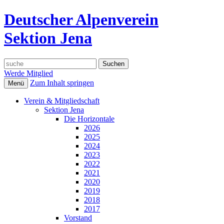
Deutscher Alpenverein
Sektion Jena
Suche
nach:
Werde Mitglied
Zum Inhalt springen
Menü
Verein & Mitgliedschaft
Sektion Jena
Die Horizontale
2026
2025
2024
2023
2022
2021
2020
2019
2018
2017
Vorstand