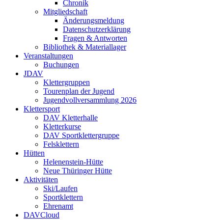
Chronik
Mitgliedschaft
Änderungsmeldung
Datenschutzerklärung
Fragen & Antworten
Bibliothek & Materiallager
Veranstaltungen
Buchungen
JDAV
Klettergruppen
Tourenplan der Jugend
Jugendvollversammlung 2026
Klettersport
DAV Kletterhalle
Kletterkurse
DAV Sportklettergruppe
Felsklettern
Hütten
Helenenstein-Hütte
Neue Thüringer Hütte
Aktivitäten
Ski/Laufen
Sportklettern
Ehrenamt
DAVCloud