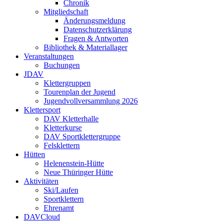
Chronik
Mitgliedschaft
Änderungsmeldung
Datenschutzerklärung
Fragen & Antworten
Bibliothek & Materiallager
Veranstaltungen
Buchungen
JDAV
Klettergruppen
Tourenplan der Jugend
Jugendvollversammlung 2026
Klettersport
DAV Kletterhalle
Kletterkurse
DAV Sportklettergruppe
Felsklettern
Hütten
Helenenstein-Hütte
Neue Thüringer Hütte
Aktivitäten
Ski/Laufen
Sportklettern
Ehrenamt
DAVCloud