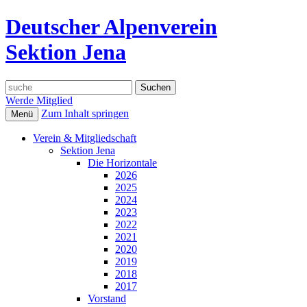
Deutscher Alpenverein
Sektion Jena
Suche
nach:
Werde Mitglied
Zum Inhalt springen
Menü
Verein & Mitgliedschaft
Sektion Jena
Die Horizontale
2026
2025
2024
2023
2022
2021
2020
2019
2018
2017
Vorstand