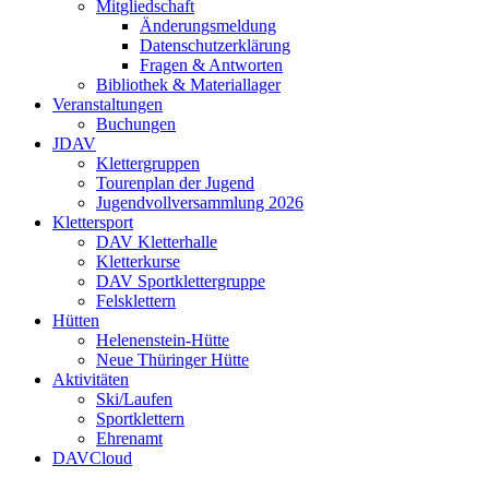
Mitgliedschaft
Änderungsmeldung
Datenschutzerklärung
Fragen & Antworten
Bibliothek & Materiallager
Veranstaltungen
Buchungen
JDAV
Klettergruppen
Tourenplan der Jugend
Jugendvollversammlung 2026
Klettersport
DAV Kletterhalle
Kletterkurse
DAV Sportklettergruppe
Felsklettern
Hütten
Helenenstein-Hütte
Neue Thüringer Hütte
Aktivitäten
Ski/Laufen
Sportklettern
Ehrenamt
DAVCloud