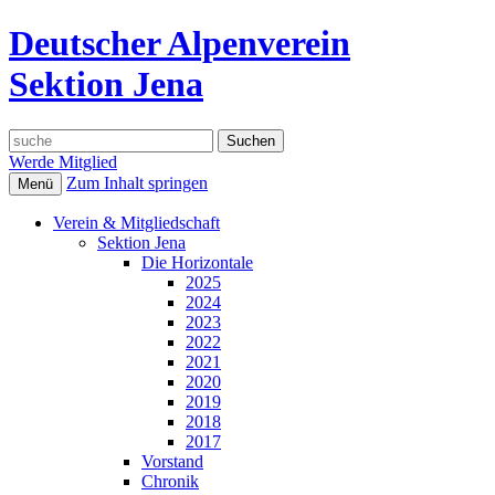
Deutscher Alpenverein
Sektion Jena
Suche
nach:
Werde Mitglied
Zum Inhalt springen
Menü
Verein & Mitgliedschaft
Sektion Jena
Die Horizontale
2025
2024
2023
2022
2021
2020
2019
2018
2017
Vorstand
Chronik