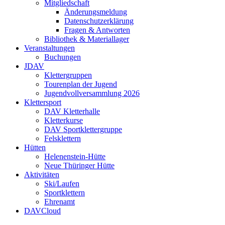
Mitgliedschaft
Änderungsmeldung
Datenschutzerklärung
Fragen & Antworten
Bibliothek & Materiallager
Veranstaltungen
Buchungen
JDAV
Klettergruppen
Tourenplan der Jugend
Jugendvollversammlung 2026
Klettersport
DAV Kletterhalle
Kletterkurse
DAV Sportklettergruppe
Felsklettern
Hütten
Helenenstein-Hütte
Neue Thüringer Hütte
Aktivitäten
Ski/Laufen
Sportklettern
Ehrenamt
DAVCloud