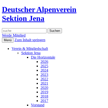
Deutscher Alpenverein
Sektion Jena
Suche
nach:
Werde Mitglied
Zum Inhalt springen
Menü
Verein & Mitgliedschaft
Sektion Jena
Die Horizontale
2026
2025
2024
2023
2022
2021
2020
2019
2018
2017
Vorstand