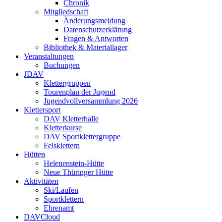
Chronik
Mitgliedschaft
Änderungsmeldung
Datenschutzerklärung
Fragen & Antworten
Bibliothek & Materiallager
Veranstaltungen
Buchungen
JDAV
Klettergruppen
Tourenplan der Jugend
Jugendvollversammlung 2026
Klettersport
DAV Kletterhalle
Kletterkurse
DAV Sportklettergruppe
Felsklettern
Hütten
Helenenstein-Hütte
Neue Thüringer Hütte
Aktivitäten
Ski/Laufen
Sportklettern
Ehrenamt
DAVCloud