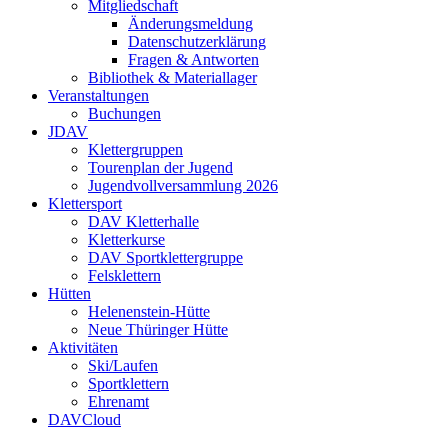
Mitgliedschaft
Änderungsmeldung
Datenschutzerklärung
Fragen & Antworten
Bibliothek & Materiallager
Veranstaltungen
Buchungen
JDAV
Klettergruppen
Tourenplan der Jugend
Jugendvollversammlung 2026
Klettersport
DAV Kletterhalle
Kletterkurse
DAV Sportklettergruppe
Felsklettern
Hütten
Helenenstein-Hütte
Neue Thüringer Hütte
Aktivitäten
Ski/Laufen
Sportklettern
Ehrenamt
DAVCloud