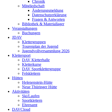
Chronik
Mitgliedschaft
Änderungsmeldung
Datenschutzerklärung
Fragen & Antworten
Bibliothek & Materiallager
Veranstaltungen
Buchungen
JDAV
Klettergruppen
Tourenplan der Jugend
Jugendvollversammlung 2026
Klettersport
DAV Kletterhalle
Kletterkurse
DAV Sportklettergruppe
Felsklettern
Hütten
Helenenstein-Hütte
Neue Thüringer Hütte
Aktivitäten
Ski/Laufen
Sportklettern
Ehrenamt
DAVCloud