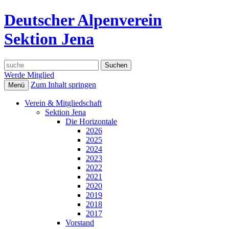
Deutscher Alpenverein
Sektion Jena
Suche
nach:
Werde Mitglied
Zum Inhalt springen
Menü
Verein & Mitgliedschaft
Sektion Jena
Die Horizontale
2026
2025
2024
2023
2022
2021
2020
2019
2018
2017
Vorstand