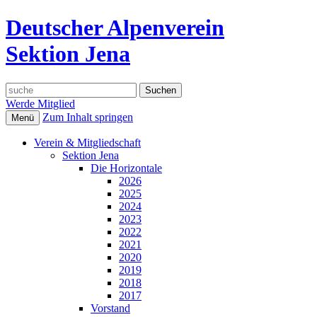
Deutscher Alpenverein
Sektion Jena
Suche
nach:
Werde Mitglied
Zum Inhalt springen
Menü
Verein & Mitgliedschaft
Sektion Jena
Die Horizontale
2026
2025
2024
2023
2022
2021
2020
2019
2018
2017
Vorstand