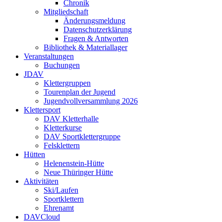
Chronik
Mitgliedschaft
Änderungsmeldung
Datenschutzerklärung
Fragen & Antworten
Bibliothek & Materiallager
Veranstaltungen
Buchungen
JDAV
Klettergruppen
Tourenplan der Jugend
Jugendvollversammlung 2026
Klettersport
DAV Kletterhalle
Kletterkurse
DAV Sportklettergruppe
Felsklettern
Hütten
Helenenstein-Hütte
Neue Thüringer Hütte
Aktivitäten
Ski/Laufen
Sportklettern
Ehrenamt
DAVCloud