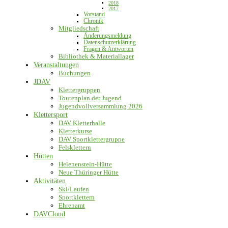
2018
2017
Vorstand
Chronik
Mitgliedschaft
Änderungsmeldung
Datenschutzerklärung
Fragen & Antworten
Bibliothek & Materiallager
Veranstaltungen
Buchungen
JDAV
Klettergruppen
Tourenplan der Jugend
Jugendvollversammlung 2026
Klettersport
DAV Kletterhalle
Kletterkurse
DAV Sportklettergruppe
Felsklettern
Hütten
Helenenstein-Hütte
Neue Thüringer Hütte
Aktivitäten
Ski/Laufen
Sportklettern
Ehrenamt
DAVCloud