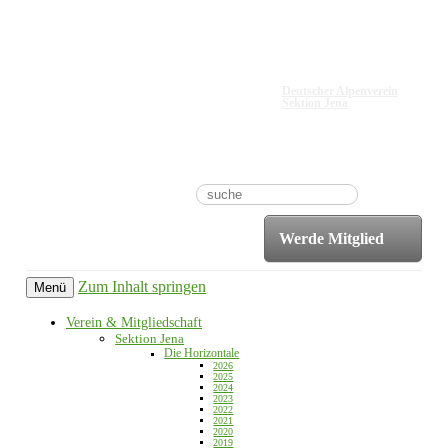
Suche
nach:
Deutscher Alpenverein
Sektion Jena
Werde Mitglied
Zum Inhalt springen
Menü
Verein & Mitgliedschaft
Sektion Jena
Die Horizontale
2026
2025
2024
2023
2022
2021
2020
2019