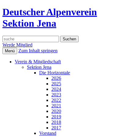
Deutscher Alpenverein
Sektion Jena
Suche
nach:
Werde Mitglied
Zum Inhalt springen
Menü
Verein & Mitgliedschaft
Sektion Jena
Die Horizontale
2026
2025
2024
2023
2022
2021
2020
2019
2018
2017
Vorstand