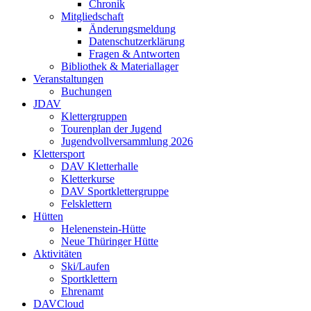
Chronik
Mitgliedschaft
Änderungsmeldung
Datenschutzerklärung
Fragen & Antworten
Bibliothek & Materiallager
Veranstaltungen
Buchungen
JDAV
Klettergruppen
Tourenplan der Jugend
Jugendvollversammlung 2026
Klettersport
DAV Kletterhalle
Kletterkurse
DAV Sportklettergruppe
Felsklettern
Hütten
Helenenstein-Hütte
Neue Thüringer Hütte
Aktivitäten
Ski/Laufen
Sportklettern
Ehrenamt
DAVCloud